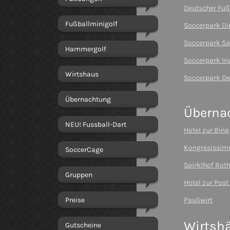
Deutscher Fuß
Fußballminigolf
Soccerpark Di
Soccerpark S
Hammergolf
Soccerpark Inz
Wirtshaus
Soccerpark D
Übernachtung
Überna
NEU! Fussball-Dart
Hotel zur Bina
Kongresissim
SoccerCage
Spirklhof Rot
Gruppen
Hotel zur Post
Preise
Pauliwirt
Wirtsh
Gutscheine