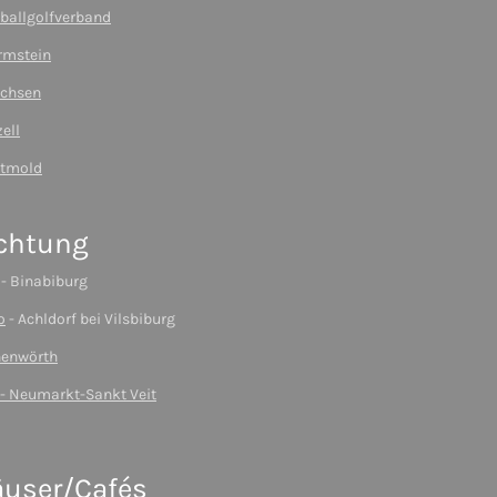
ballgolfverband
rmstein
achsen
ell
etmold
chtung
- Binabiburg
o
- Achldorf bei Vilsbiburg
henwörth
 - Neumarkt-Sankt Veit
äuser/Cafés