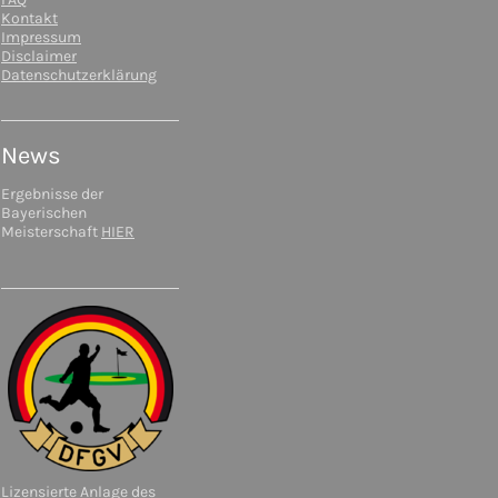
Kontakt
Impressum
Disclaimer
Datenschutzerklärung
News
Ergebnisse der
Bayerischen
Meisterschaft
HIER
Lizensierte Anlage des