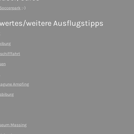
Soccerpark
;-)
ertes/weitere Ausflugstipps
g
biburg
chifffahrt
sen
z
 Lagune Ampfing
lsbiburg
seum Massing